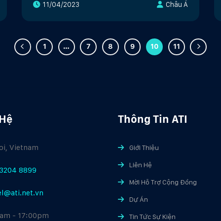
11/04/2023
Châu Á
1
…
7
8
9
10
11
 Hệ
Thông Tin ATI
i, Vietnam
Giới Thiệu
Liên Hệ
3204 8899
Mời Hỗ Trợ Cộng Đồng
el@ati.net.vn
Dự Án
am - 17:00pm
Tin Tức Sự Kiện