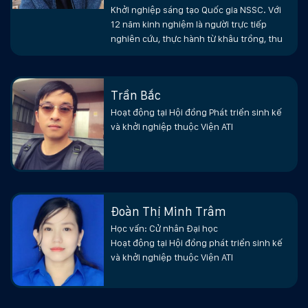
Khởi nghiệp sáng tạo Quốc gia NSSC. Với
tự nhiên và văn hóa của họ, đồng thời bảo vệ
12 năm kinh nghiệm là người trực tiếp
chúng và duy trì chúng trong thời gian dài.
nghiên cứu, thực hành từ khâu trồng, thu
Để đảm bảo rằng du lịch xanh được thực hiện
một cách bền vững, Hội đồng cũng đã đưa ra
Trần Bắc
các hướng dẫn và quy định để đảm bảo rằng
Hoạt động tại Hội đồng Phát triển sinh kế
các hoạt động du lịch được thực hiện một cách
và khởi nghiệp thuộc Viện ATI
có trách nhiệm và bảo vệ môi trường. Các biện
pháp này bao gồm tăng cường giám sát và kiểm
soát các hoạt động du lịch, đảm bảo rằng các
hoạt động này không gây ảnh hưởng tiêu cực
Đoàn Thị Minh Trâm
đến môi trường và địa phương, đồng thời đảm
Học vấn: Cử nhân Đại học
Hoạt động tại Hội đồng phát triển sinh kế
bảo rằng các hoạt động này mang lại lợi ích cho
và khởi nghiệp thuộc Viện ATI
cộng đồng địa phương.