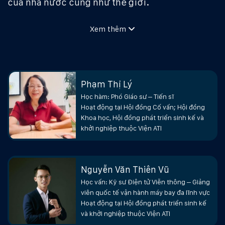
của nhà nước cũng như thế giới.
Với mục tiêu gắn kết các sản phẩm của 63 tỉnh
Xem thêm
thành tạo thành một chuỗi các sản phẩm nông
nghiệp, thủ công mỹ nghệ và làng nghề, Hội
đồng đã đưa ra chiến lược tạo ra một thương
hiệu mang tên Travel shopping, tượng trưng
Phạm Thị Lý
cho những sản phẩm nông nghiệp và thủ công
Học hàm: Phó Giáo sư – Tiến sĩ
Hoạt động tại Hội đồng Cố vấn; Hội đồng
mỹ nghệ được cung cấp cho thị trường du lịch.
Khoa học, Hội đồng phát triển sinh kế và
Chiến lược này không chỉ giúp tăng cường giá
khởi nghiệp thuộc Viện ATI
trị cho các sản phẩm nông nghiệp và thủ công
mỹ nghệ, mà còn giúp thúc đẩy sự phát triển
Nguyễn Văn Thiên Vũ
bền vững cho ngành nông nghiệp và bảo tồn
Học vấn: Kỹ sư Điện tử Viễn thông – Giảng
những giá trị văn hóa và truyền thống của từng
viên quốc tế vận hành máy bay đa lĩnh vực
vùng quê Việt Nam.
Hoạt động tại Hội đồng phát triển sinh kế
và khởi nghiệp thuộc Viện ATI
Việc tạo ra sinh kế trong ngành nông nghiệp là