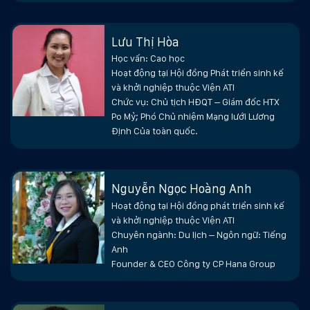
một trong những mục tiêu chính của Hội đồng.
Đây là một cách để giúp cho kinh tế Việt Nam
Lưu Thị Hòa
phát triển, đồng thời giúp cho ngành nông
Học vấn: Cao học
Hoạt động tại Hội đồng Phát triển sinh kế
nghiệp có lối đi bền vững và có thị trường tiềm
và khởi nghiệp thuộc Viện ATI
năng. Tuy nhiên, để đạt được mục tiêu này, cần
Chức vụ: Chủ tịch HĐQT – Giám đốc HTX
Po Mỷ; Phó Chủ nhiệm Mạng lưới Lương
phải đầu tư nhiều hơn vào nghiên cứu và phát
Định Của toàn quốc.
triển các kỹ thuật và công nghệ mới trong
ngành nông nghiệp, cũng như đẩy mạnh quảng
bá và tiếp cận các thị trường mới.
Nguyễn Ngọc Hoàng Anh
Hoạt động tại Hội đồng phát triển sinh kế
Ngoài ra, việc xử lý rác thải và bảo vệ môi
và khởi nghiệp thuộc Viện ATI
trường cũng là một trong những mục tiêu quan
Chuyên ngành: Du lịch – Ngôn ngữ: Tiếng
Anh
trọng của Hội đồng. Đặc biệt, trong bối cảnh thị
Founder & CEO Công ty CP Hana Group
trường du lịch đang phát triển mạnh, việc xây
dựng một ngành du lịch bền vững là một thách