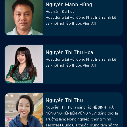
thức lớn đối với các tổ chức và cộng đồng. Hội
Nguyễn Mạnh Hùng
đồng phát triển sinh kế hiểu rằng du lịch xanh
Học vấn: Đại học
Hoạt động tại Hội đồng Phát triển sinh kế
không chỉ là một cách để tăng cường thu nhập
và khởi nghiệp thuộc Viện ATI
cho địa phương mà còn là một cách để bảo vệ
và bảo tồn các tài nguyên thiên nhiên và văn
hóa, tạo ra những lợi ích cho cộng đồng địa
Nguyễn Thị Thu Hoa
phương và du khách.
Hoạt động tại Hội đồng Phát triển sinh kế
Do đó, Hội đồng đã đưa ra một số biện pháp để
và khởi nghiệp thuộc Viện ATI
thúc đẩy du lịch bền vững, bao gồm tăng cường
giáo dục và tạo ra những chương trình giáo dục
để giúp cộng đồng địa phương hiểu rõ hơn về ý
nghĩa của du lịch xanh và cách thức thực hiện
Nguyễn Thị Thu
nó. Ngoài ra, Hội đồng cũng đã hỗ trợ đào tạo và
Nguyễn Thị Thu là sáng lập HỆ SINH THÁI
NÔNG NGHIỆP BỀN VỮNG MEVI đồng thời là
cung cấp các kỹ năng để giúp cộng đồng địa
Trưởng làng Nông nghiệp thông minh
phương tận dụng tiềm năng của các tài nguyên
Techfest Quốc Gia thuộc Trung tâm hỗ trợ