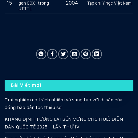
15
2004
gen COX1 trong
Tạp chí Y học Việt Nam
UTTTL
Bài Viết mới
Trải nghiệm có trách nhiệm và sáng tạo với di sản của
đồng bào dân tộc thiểu số
KHẲNG ĐỊNH TƯƠNG LAI BỀN VỮNG CHO HUẾ: DIỄN
ĐÀN QUỐC TẾ 2025 – LẦN THỨ IV