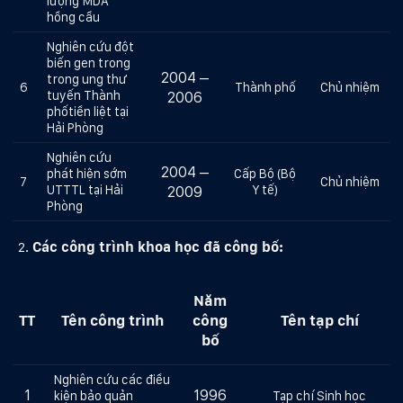
lượng MDA
hồng cầu
Nghiên cứu đột
biến gen trong
2004 –
trong ung thư
6
Thành phố
Chủ nhiệm
tuyến Thành
2006
phốtiền liệt tại
Hải Phòng
Nghiên cứu
2004 –
phát hiện sớm
Cấp Bộ (Bộ
7
Chủ nhiệm
UTTTL tại Hải
Y tế)
2009
Phòng
Các công trình khoa học đã công bố:
Năm
TT
Tên công trình
công
Tên tạp chí
bố
Nghiên cứu các điều
1
1996
kiện bảo quản
Tạp chí Sinh học