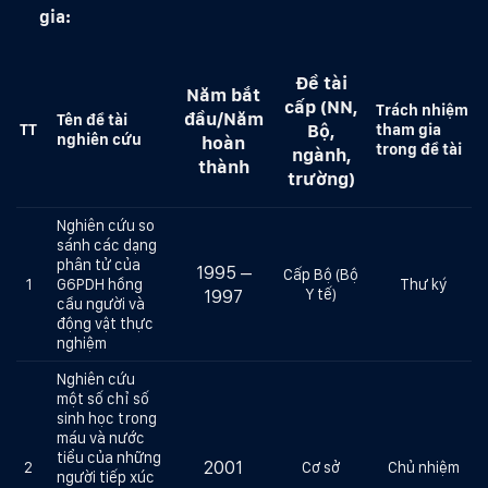
gia:
Đề tài
Năm bắt
cấp (NN,
Trách nhiệm
đầu/Năm
Tên đề tài
Bộ,
TT
tham gia
nghiên cứu
hoàn
trong đề tài
ngành,
thành
trường)
Nghiên cứu so
sánh các dạng
phân tử của
1995 –
Cấp Bộ (Bộ
1
G6PDH hồng
Thư ký
Y tế)
1997
cầu người và
động vật thực
nghiệm
Nghiên cứu
một số chỉ số
sinh học trong
máu và nước
tiểu của những
2001
2
Cơ sở
Chủ nhiệm
người tiếp xúc