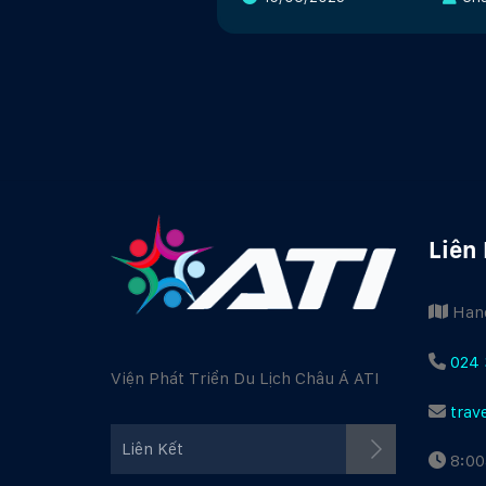
Liên
Hano
024 
Viện Phát Triển Du Lịch Châu Á ATI
trav
Facebook ATI
Liên Kết
8:00
Youtube ATI