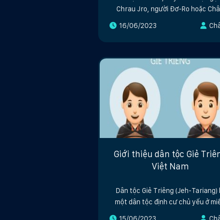
Chrau Jro, người Đơ-Ro hoặc Ch
16/06/2023
Ch
Giới thiệu dân tộc Giẻ Triê
Việt Nam
Dân tộc Giẻ Triêng (Jeh-Tariang) 
một dân tộc định cư chủ yếu ở mi
15/06/2023
Ch