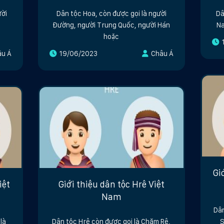
ười
Dân tộc Hoa, còn được gọi là người
Dâ
Đường, người Trung Quốc, người Hán
Na
hoặc
âu Á
19/06/2023
Châu Á
Gi
iệt
Giới thiệu dân tộc Hrê Việt
Nam
Dân
là
Dân tộc Hrê còn được gọi là Chăm Rê,
S