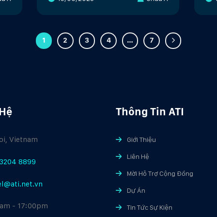
1
2
3
4
…
7
 Hệ
Thông Tin ATI
i, Vietnam
Giới Thiệu
Liên Hệ
3204 8899
Mời Hỗ Trợ Cộng Đồng
el@ati.net.vn
Dự Án
am - 17:00pm
Tin Tức Sự Kiện