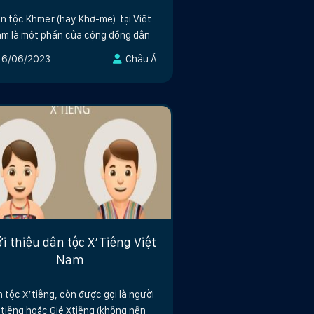
n tộc Khmer (hay Khơ-me) tại Việt
m là một phần của cộng đồng dân
16/06/2023
Châu Á
ới thiệu dân tộc X’Tiêng Việt
Nam
 tộc X’tiêng, còn được gọi là người
tiêng hoặc Giẻ Xtiêng (không nên