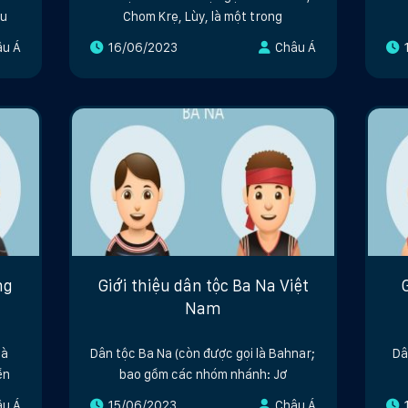
âu
Chom Krẹ, Lùy, là một trong
âu Á
16/06/2023
Châu Á
ng
Giới thiệu dân tộc Ba Na Việt
Nam
là
Dân tộc Ba Na (còn được gọi là Bahnar;
Dâ
ền
bao gồm các nhóm nhánh: Jơ
âu Á
15/06/2023
Châu Á