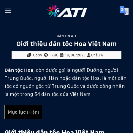
Skip
to
content
BẢN TIN ATI
Giới thiệu dân tộc Hoa Việt Nam
Copy
1788
19/06/2023
Châu Á
Dân tộc Hoa
, còn được gọi là người Đường, người
Trung Quốc, người Hán hoặc dân tộc Hoa, là một dân
tộc có nguồn gốc từ Trung Quốc và được công nhận
là một trong 54 dân tộc của Việt Nam
Mục lục
[
Hiện
]
Giới thiệu dân tộc Hoa Việt Nam