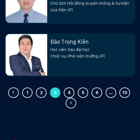
Chủ tịch Hội đồng truyền thông & Sự kiện
của Viện ATI
Đào Trọng Kiên
Học vấn: Sau đại học
Chức vụ: Phó viện trưởng ATI
1
2
3
4
5
6
…
10