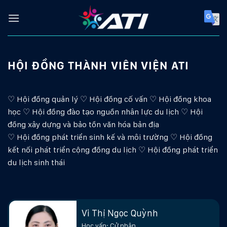
Skip
to
content
HỘI ĐỒNG THÀNH VIÊN VIỆN ATI
♡
Hội đồng quản lý
♡
Hội đồng cố vấn
♡
Hội đồng khoa
học
♡
Hội đồng đào tạo nguồn nhân lực du lịch
♡
Hội
đồng xây dựng và bảo tồn văn hóa bản địa
♡
Hội đồng phát triển sinh kế và môi trường
♡
Hội đồng
kết nối phát triển cộng đồng du lịch
♡
Hội đồng phát triển
du lịch sinh thái
Vi Thị Ngọc Quỳnh
Học vấn: Cử nhân