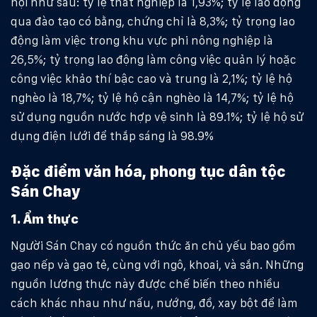
hội như sau: tỷ lệ thất nghiệp là 1,93%; tỷ lệ lao động
qua đào tạo có bằng, chứng chỉ là 8,3%; tỷ trọng lao
động làm việc trong khu vực phi nông nghiệp là
26,5%; tỷ trọng lao động làm công việc quản lý hoặc
công việc khảo thí bậc cao và trung là 2,1%; tỷ lệ hộ
nghèo là 18,7%; tỷ lệ hộ cận nghèo là 14,7%; tỷ lệ hộ
sử dụng nguồn nước hợp vệ sinh là 89.1%; tỷ lệ hộ sử
dụng điện lưới để thắp sáng là 98.9%
Đặc điểm văn hóa, phong tục dân tộc
Sán Chay
1. Ẩm thực
Người Sán Chay có nguồn thức ăn chủ yếu bao gồm
gạo nếp và gạo tẻ, cùng với ngô, khoai, và sắn. Những
nguồn lương thực này được chế biến theo nhiều
cách khác nhau như nấu, nướng, đồ, xay bột để làm