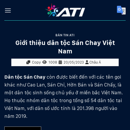
Skip
to
content
BẢN TIN ATI
Giới thiệu dân tộc Sán Chay Việt
Nam
Copy
1008
20/05/2023
Châu Á
Dân tộc Sán Chay
còn được biết đến với các tên gọi
khác như Cao Lan, Sán Chỉ, Hờn Bán và Sán Chấy, là
một dân tộc sinh sống chủ yếu ở miền bắc Việt Nam.
Họ thuộc nhóm dân tộc trong tổng số 54 dân tộc tại
Việt Nam, với dân số ước tính là 201.398 người vào
năm 2019.