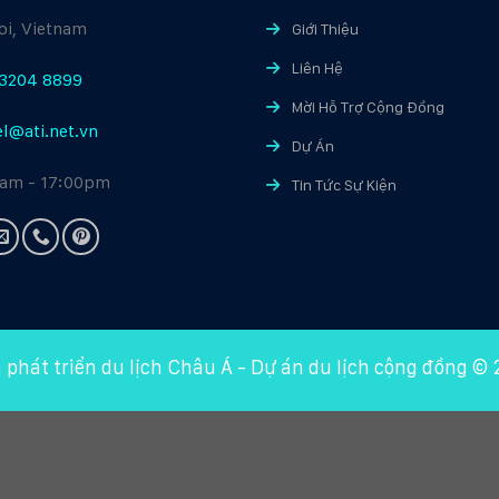
i, Vietnam
Giới Thiệu
Liên Hệ
3204 8899
Mời Hỗ Trợ Cộng Đồng
el@ati.net.vn
Dự Án
am - 17:00pm
Tin Tức Sự Kiện
 phát triển du lịch Châu Á
-
Dự án du lịch cộng đồng
© 