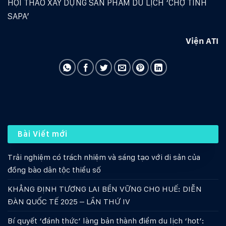
HỘI THẢO XÂY DỰNG SẢN PHẨM DU LỊCH ‘CHỢ TÌNH
SAPA’
Viện ATI
Bài Viết mới
Trải nghiệm có trách nhiệm và sáng tạo với di sản của
đồng bào dân tộc thiểu số
KHẲNG ĐỊNH TƯƠNG LAI BỀN VỮNG CHO HUẾ: DIỄN
ĐÀN QUỐC TẾ 2025 – LẦN THỨ IV
Bí quyết ‘đánh thức’ làng bản thành điểm du lịch ‘hot’: