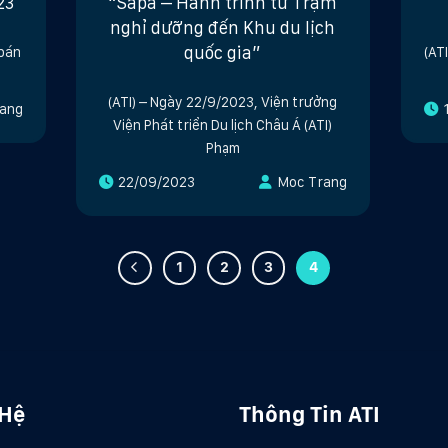
23
“Sapa – Hành trình từ Trạm
nghỉ dưỡng đến Khu du lịch
quốc gia”
 bán
(AT
(ATI) – Ngày 22/9/2023, Viện trưởng
ang
Viện Phát triển Du lịch Châu Á (ATI)
Phạm
22/09/2023
Moc Trang
1
2
3
4
 Hệ
Thông Tin ATI