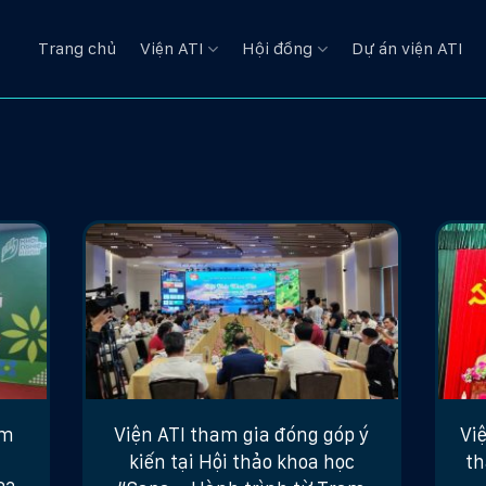
Trang chủ
Viện ATI
Hội đồng
Dự án viện ATI
ám
Viện ATI tham gia đóng góp ý
Việ
i
kiến tại Hội thảo khoa học
th