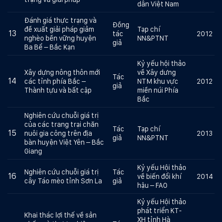
dân Việt Nam
Đánh giá thực trạng và
Đồng
đề xuất giải pháp giảm
Tạp chí
13
tác
2012
nghèo bền vững huyện
NN&PTNT
giả
Ba Bể – Bắc Kạn
Kỷ yếu hội thảo
Xây dựng nông thôn mới
về Xây dưng
Tác
14
các tỉnh phía Bắc –
NTM khu vực
2012
giả
Thành tựu và bất cập
miền núi Phía
Bắc
Nghiên cứu chuỗi giá trị
của các trang trại chăn
Tác
Tạp chí
15
nuôi gia công trên địa
2013
giả
NN&PTNT
bàn huyện Việt Yên – Bắc
Giang
Kỷ yếu Hội thảo
Nghiên cứu chuỗi giá trị
Tác
16
về biến đổi khí
2014
cây Táo mèo tỉnh Sơn La
giả
hậu – FAO
Kỷ yếu Hội thảo
phát triển KT-
Khai thác lợi thế về sản
XH tỉnh Hà