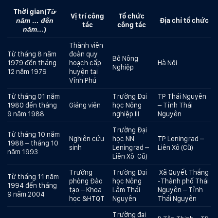
Thời gian
(
Từ
Vị trí công
Tổ chức
Địa chỉ tổ chức
năm … đến
tác
công tác
)
năm…
Thành viên
Từ tháng 8 năm
đoàn quy
Bộ Nông
1979 đến tháng
hoạch cấp
Hà Nội
Nghiệp
12 năm 1979
huyện tại
Vĩnh Phú
Từ tháng 01 năm
Trường Đại
TP Thái Nguyên
1980 đến tháng
Giảng viên
học Nông
– Tỉnh Thái
9 năm 1988
nghiệp III
Nguyên
Trường Đại
Từ tháng 10 năm
Nghiên cứu
học NN
TP Leningrad –
1988 – tháng 10
sinh
Leningrad –
Liên Xô (Cũ)
năm 1993
Liên Xô Cũ)
Trưởng
Trường Đại
Xã Quyết Thắng
Từ tháng 11 năm
phòng Đào
học Nông
-Thành phố Thái
1994 đến tháng
tạo – Khoa
Lâm Thái
Nguyên – Tỉnh
9 năm 2004
học &HTQT
Nguyên
Thái Nguyên
Trường đại