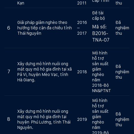
cấp Tỉnh
Kạn
2011
thu
Đề tài
cấp bộ
Giải pháp giảm nghèo theo
2016
Đã
Mã số:
6
hướng tiếp cận đa chiều tỉnh
–
nghiệm
B2016-
Thái Nguyên
2017
thu
TNA-07
Mô hình
hỗ trợ
Xây dựng mô hình nuôi ong
sản xuất
Đã
mật quy mô hộ gia đình tại xã
giảm
7
2018
nghiệm
Pả Vi, huyện Mèo Vạc, tỉnh
nghèo
thu
Hà Giang.
năm
2018-Bộ
NN&PTNT
Mô hình
hỗ trợ
Xây dựng mô hình nuôi ong
sản xuất
Đã
mật quy mô hộ gia đình tại
giảm
8
2019
nghiệm
huyện Phú Lương, tỉnh Thái
nghèo
thu
Nguyên.
năm
2019-Bộ