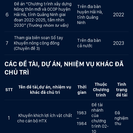
Đề án “Chương trình xây dựng
Trên địa bàn
Nông thôn mới và OCOP huyện
huyện Hải Hà,
6
2022
Hải Hà, tỉnh Quảng Ninh giai
tỉnh Quảng
đoạn 2022-2025, tầm nhìn
Ninh
2030”
(Trưởng nhóm tư vấn)
Tham gia biên soạn Sổ tay
Trên địa bàn
7
2023
Khuyến nông cộng đồng
cả nước
(Chuyên đề 3)
CÁC ĐỀ TÀI, DỰ ÁN, NHIỆM VỤ KHÁC ĐÃ
CHỦ TRÌ
Thuộc
Tình
Tên đề tài,dự án, nhiệm vụ
Thời
STT
Ch
ương
trạng
khác đã chủ trì
gian
tr
ình
đề tài
Đề tài
nhánh
1983
Đã
Khuyến khich lợi ích vật chất
của
1
–
nghiệm
cho cán bộ HTX
chương
1984
thu
trình 02-
10