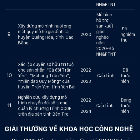
NN&PTNT
Mô hình
hỗ trợ
Xây dựng mô hình nuôi ong
sản xuất
Đã
mật quy mô hộ gia đình tại
giảm
9
2020
nghiệm
huyện Quảng Hòa, tỉnh Cao
nghèo
thu
Bằng.
năm
2020-Bộ
NN&PTNT
Xác lập quyền sở hữu trí tuệ
cho sản phẩm “Gà đồi Trấn
2022
Đã
10
Yên”, “Mật ong Trấn Yên”,
–
Cấp tỉnh
thực
“miến đao Quy Mông” của
2023
hiện
huyện Trấn Yên, tỉnh Yên Bái
Nghiên cứu xây dựng mô
2022
Đang
hình chuyển đổi số trong
11
–
Cấp tỉnh
thực
quản lý chương trình OCOP
2024
hiện
trên địa bàn tỉnh Bến Tre
GIẢI THƯỞNG VỀ KHOA HỌC CÔNG NGHỆ