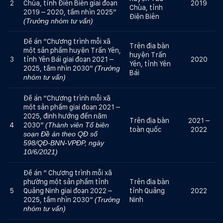
2
Chùa, tỉnh Điên Biên giai đoạn
2019
Chùa, tỉnh
2019 – 2020, tầm nhìn 2025”
Điện Biên
(Trưởng nhóm tư vấn)
Đề án “Chương trình mỗi xã
Trên địa bàn
một sản phẩm huyện Trấn Yên,
huyện Trấn
3
tỉnh Yên Bái giai đoạn 2021 –
2020
Yên, tỉnh Yên
2025, tầm nhìn 2030”
(Trưởng
Bái
nhóm tư vấn)
Đề án “Chương trình mỗi xã
một sản phẩm giai đoạn 2021 –
2025, định hướng đến năm
Trên địa bàn
2021 –
4
2030”
(Thành viên Tổ biên
toàn quốc
2022
soạn Đề án theo QĐ số
598/QĐ-BNN-VPĐP, ngày
10/6/2021)
Đề án “ Chương trình mỗi xã
phường một sản phẩm tỉnh
Trên địa bàn
5
Quảng Ninh giai đoạn 2022 –
tỉnh Quảng
2022
2025, tầm nhìn 2030”
Ninh
(Trưởng
nhóm tư vấn)