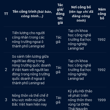
Tác
N
ơi công bố
giả/
Năm
Tên công trình
(
(bài báo,
tên tạp chí đã
TT
đồng
công
công trình…)
đăng công
tác
bố
)
trình
giả
Tạp chí khoa
Tiền lương cho người
học công nghệ
công nhân trong các
Tác
1
trường Đại học
1992
nông trường ngoại ô
giả
nông nghiệp
thành phố Leningrad
Leningrad
So sánh tiền lương giữa
người lao động trong
Tạp chí khoa
nông trường quốc doanh
học công nghệ
Tác
2
ở Việt Nam với người lao
trường Đại học
1992
giả
động trong nông trường
nông nghiệp
quốc doanh ở ngoại ô
Leningrad
thành phố Leningrad
Kỷ yếu Hội thảo
Nông thôn và thể chế ở
về phát triển
Tác
3
khu vực miền núi phía
nông thôn theo
1999
giả
Bắc Việt Nam hiện nay
vùng tại ĐHNL
Thái Nguyên