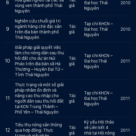
8
Đại học Thái
2010
vùng ven thành phố Thái
giả
Nguyên
Nguyên
Nghiên cứu chuỗi giá trị
Tạp chí KHCN –
ngành hàng chè đặc sản
Tác
9
Đại học Thái
2010
trên địa bàn thành phố
giả
Nguyên
Thái Nguyên
Giải pháp giải quyết việc
làm cho nông dân sau thu
Tạp chi KHCN –
hồi đất cho dự án Núi
Tác
10
Đại họcThái
2011
Pháo trên địa bàn xã Hà
giả
Nguyên
Thượng – Huyện Đại Từ –
Tỉnh Thái Nguyên
Thực trạng và một số giải
pháp nhằm ổn định và
Tạp chi KHCN –
nâng cao thu nhập cho
Tác
11
Đại họcThái
2011
người dân sau thu hồi đất
giả
Nguyên
tại KCN Trung Thành –
Phổ Yên – Thái Nguyên
Kỷ yếu Hội thảo
Tiêu thụ nông sản thông
Tác
về Liên kết 4
12
qua hợp đồng: Thực
2011
giả
nhà tại Hội nông
trạng và giải pháp