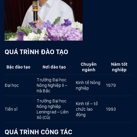
QUÁ TRÌNH ĐÀO TẠO
Chuyên
Năm tốt
Bậc đào tạo
N
ơi đào tạo
ngành
nghiệp
Trường Đại học
Kinh tế Nông
Đại học
Nông Nghiệp II –
1979
nghiệp
Hà Bắc
Trường Đại học
Kinh tế – tổ
Nông nghiệp
Tiến sĩ
chức lao
1993
Leningrad – Liên
động
Xô (Cũ)
QUÁ TRÌNH CÔNG TÁC