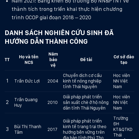
Năm 2021: Bằng khen Bộ trưởng Bộ NN&PTNT về
thành tích trong triển khai thực hiện chương
trình OCOP giai đoạn 2018 – 2020
DANH SÁCH NGHIÊN CỨU SINH ĐÃ
HƯỚNG DẪN THÀNH CÔNG
Năm
Họ và tên
C
ơ sở đào
TT
bảo
Đề tài
NCS
tạo
vệ
Chuyển dịch cơ cấu
Học viện
1
Trần Đức Lợi
2004
kinh tế nông nghiệp
NN Việt
tỉnh Thái Nguyên
Nam
Giải pháp phát triển
Học viện
Trần Quang
2
2010
sản xuất chè ở hộ nông
NN Việt
Huy
dân tỉnh Thái Nguyên
Nam
Trường
Giải pháp phát triển
ĐH
Bùi Thị Thanh
kinh tế trang trại theo
3
2017
KT&QTKD
Tâm
hướng bền vững trên
Thái
địa bàn tỉnh Phú Thọ