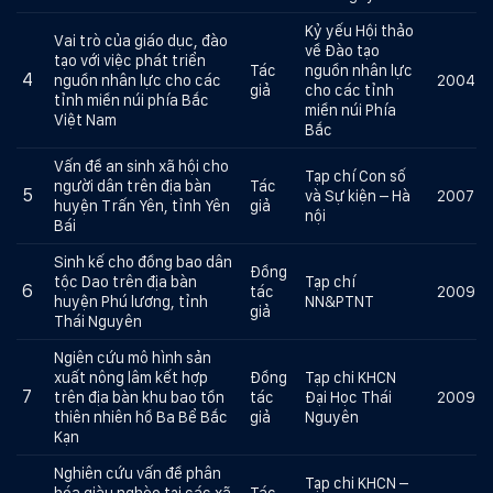
Kỷ yếu Hội thảo
Vai trò của giáo dục, đào
về Đào tạo
tạo với việc phát triển
Tác
nguồn nhân lực
4
nguồn nhân lực cho các
2004
giả
cho các tỉnh
tỉnh miền núi phía Bắc
miền núi Phía
Việt Nam
Bắc
Vấn đề an sinh xã hội cho
Tạp chí Con số
người dân trên địa bàn
Tác
5
và Sự kiện – Hà
2007
huyện Trấn Yên, tỉnh Yên
giả
nội
Bái
Sinh kế cho đồng bao dân
Đồng
tộc Dao trên địa bàn
Tạp chí
6
tác
2009
huyện Phú lương, tỉnh
NN&PTNT
giả
Thái Nguyên
Ngiên cứu mô hình sản
xuất nông lâm kết hợp
Đồng
Tạp chi KHCN
7
trên địa bàn khu bao tồn
tác
Đại Học Thái
2009
thiên nhiên hồ Ba Bể Bắc
giả
Nguyên
Kạn
Nghiên cứu vấn đề phân
Tạp chi KHCN –
hóa giàu nghèo tại các xã
Tác