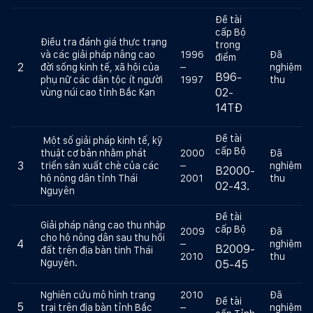
Đề tài
cấp Bộ
Điều tra đánh giá thực trạng
trọng
và các giải pháp nâng cao
1996
Đã
điểm
2
đời sống kinh tế, xã hội của
–
nghiệm
B96-
phụ nữ các dân tộc ít người
1997
thu
02-
vùng núi cao tỉnh Bắc Kạn
14TĐ
Đề tài
Một số giải pháp kinh tế, kỹ
cấp Bộ
thuật cơ bản nhằm phát
2000
Đã
3
triển sản xuất chè của các
–
nghiệm
B2000-
hộ nông dân tỉnh Thái
2001
thu
02-43.
Nguyên
Đề tài
Giải pháp nâng cao thu nhập
cấp Bộ
2009
Đã
cho hộ nông dân sau thu hồi
4
–
nghiệm
B2009-
đất trên địa bàn tinh Thái
2010
thu
Nguyên.
05-45
Nghiên cứu mô hình trang
2010
Đã
Đề tài
5
trại trên địa bàn tỉnh Bắc
–
nghiệm