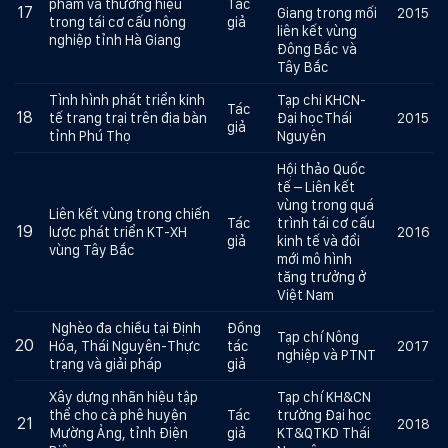
phẩm và thương hiệu
Tác
17
Giang trong mối
2015
trong tái cơ cấu nông
giả
liên kết vùng
nghiệp tỉnh Hà Giang
Đông Bắc và
Tây Bắc
Tình hình phát triển kinh
Tạp chi KHCN-
Tác
18
tế trang trại trên địa bàn
Đại họcThái
2015
giả
tỉnh Phú Thọ
Nguyên
Hội thảo Quốc
tế – Liên kết
vùng trong quá
Liên kết vùng trong chiến
Tác
trình tái cơ cấu
19
lược phát triển KT-XH
2016
giả
kinh tế và đổi
vùng Tây Bắc
mới mô hình
tăng trưởng ở
Việt Nam
Nghèo đa chiều tại Định
Đồng
Tạp chí Nông
20
Hóa, Thái Nguyên-Thực
tác
2017
nghiệp và PTNT
trạng và giải pháp
giả
Xây dựng nhãn hiệu tập
Tạp chí KH&CN
thể cho cà phê huyện
Tác
trường Đại học
21
2018
Mường Ảng, tỉnh Điện
giả
KT&QTKD Thái