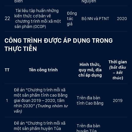
Biên
Nguyên
Tài liệu tập huấn những
Đồng
kiến thức cơ bản về
22
tác
Bộ NN và PTNT
2020
chương trình mỗi xã một
giả
sản phẩm (OCOP)
CÔNG TRÌNH ĐƯỢC ÁP DỤNG TRONG
THỰC TIỄN
Thời gian
Hình thức,
(bắt đầu
TT
Tên công trình
quy mô, địa
– kết
chỉ áp dụng
)
thúc
Đề án “Chương trình mỗi xã
một sản phẩm tỉnh cao Bằng
Trên địa bàn
1
giai đoạn 2019 – 2020, tầm
2019
tỉnh Cao Bằng
nhìn 2030”
(Trưởng nhóm tư
vấn)
Đề án “Chương trình mỗi xã
Trên địa bàn
một sản phẩm huyện Tủa
huyện Tủa